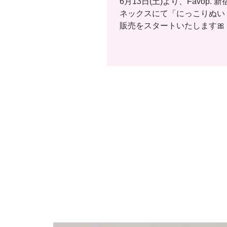
6月13日(土)より、Favop. 
ネックスにて「にっこりぬい
販売をスタートいたします🎀
いぐるみは、にっこり笑顔が
わいいデザイン☺️✨ これま
ぬいぐるみよりも少し大きめ
で、ぎゅっと抱きしめたくな
上がりになっています🫶 ま
ではにっこりぬいぐるみ以外
ッズをご用意しております✨
にお待ちください🐰💭 販売情報
Favop. 新宿マルイアネックス 2
2026年6月13日(土)より販売
さまのご来場をお待ちしており