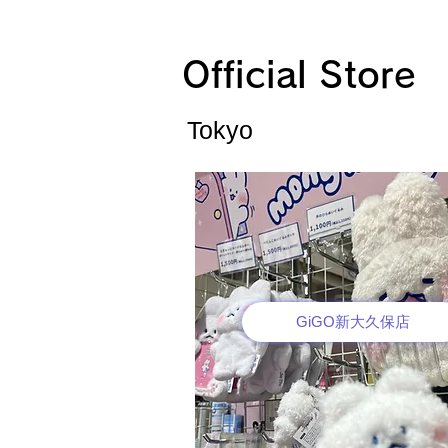
Official Store
Tokyo
GiGO新大久保店