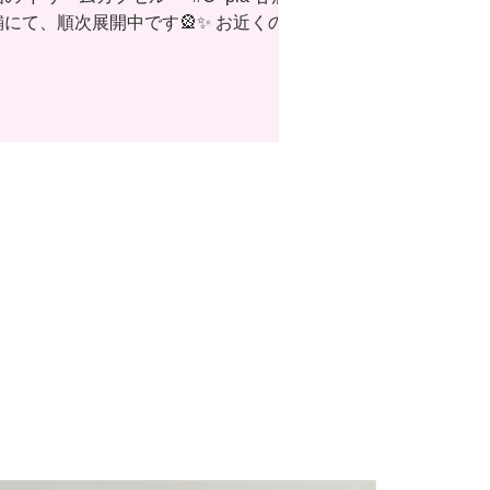
舗にて、順次展開中です🎡✨ お近くの店
舗で見かけたら、ぜひチェックしてみて
ください🐰💫 ■ 青森県 ドリームカプセ
ル シーナシーナ青森 #C-pla 八戸ラピア
■ 宮城県 ドリームカプセル イオンモー
ル名取 ドリームカプセル 三井アウトレ
ットパーク仙台港 #C-pla 仙台ロフト 3
 #C-pla 仙台中央通り #C-pla 仙台中央
り2号 #C-pla 仙台中央通り3号 ■ 秋田
 #C-pla イオンモール秋田 ■ 山形県
C-pla イオンモール天童 ■ 茨城県 ドリ
ームカプセル イオンモール水戸内原 ド
リームカプセル イオンモールつくば #C-
la イーアスつくば #C-pla トナリエつく
ばスクエア ■ 栃木県 ドリームカプセル
那須ガーデンアウトレット ■ 群馬県 ド
リームカプセル 高崎オーパ ■ 埼玉県 ド
リームカプセル アリオ鷲宮 ドリームカ