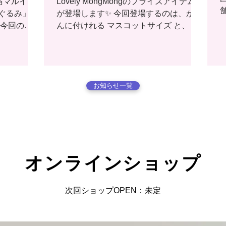
新宿マルイア
Lovely MongMongのプライズアイテム
ぐるみ」の
が登場します✨ 今回登場するのは、かば
 今回のぬ
んに付けれる マスコットサイズ と、 存
とってもか
在感たっぷりの BIGサイズ の2種類💗 ふ
での手のひら
わふわなモンモンを、ぜひクレーンゲー
のサイズ
ムでお迎えしてください🫧 展開開始日 4
るような仕
月上旬より順次スタート 取り扱い店舗
た、販売会
下記のリンクよりご確認ください👀✨
お知らせ一覧
階
にも新作グ
https://charahiroba.com/prize/character/d
通
 ぜひ楽しみ
etail?id=1100
県
 📍
#
F 🗓
スタート 皆
​オンラインショップ
ます🐰💕
p
次回ショップOPEN：
未定